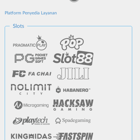
Platform Penyedia Layanan
Slots