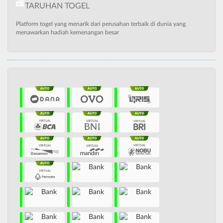
TARUHAN TOGEL
Platform togel yang menarik dari perusahan terbaik di dunia yang
menawarkan hadiah kemenangan besar