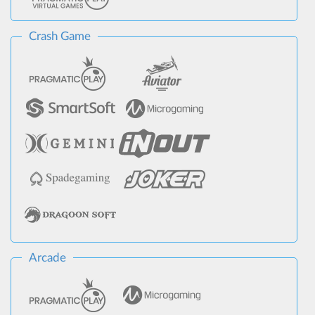
Crash Game
Arcade