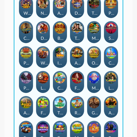
Wild Chuco
NvXia
Alice
Dragon
Three Kingdoms
Pyramid Adventure
Captain
Dragon City
Big Prosperity
Top Gun
Mystery Reels Power Reels
Sahara Gold
Pirate
Wild Buffalo
Indihn Dkehming
Amazon
Orient
Caster Surprise
Panther Moon
Long Teng Hu Xiao
Cookie Pop
Fame
Magic Pearl
Laura
African Wildlife
Fruit
Thai
Reel King Mega
Glorious Rome
Archer