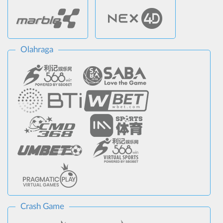
Olahraga
Crash Game