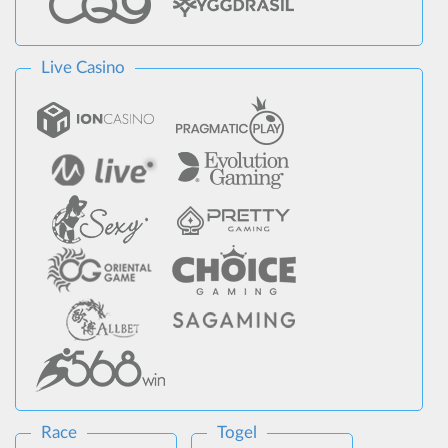
Live Casino
Race
Togel