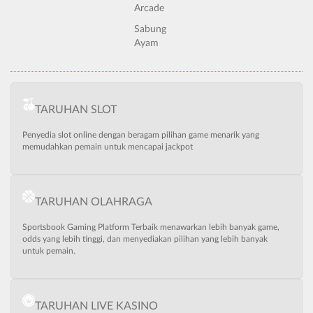
Arcade
Sabung
Ayam
TARUHAN SLOT
Penyedia slot online dengan beragam pilihan game menarik yang
memudahkan pemain untuk mencapai jackpot
TARUHAN OLAHRAGA
Sportsbook Gaming Platform Terbaik menawarkan lebih banyak game,
odds yang lebih tinggi, dan menyediakan pilihan yang lebih banyak
untuk pemain.
TARUHAN LIVE KASINO