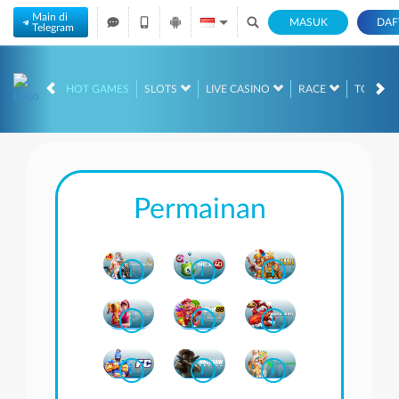
Main di
MASUK
DAF
Telegram
HOT GAMES
SLOTS
LIVE CASINO
RACE
TOGEL
Permainan
i
i
i
i
i
i
i
i
i