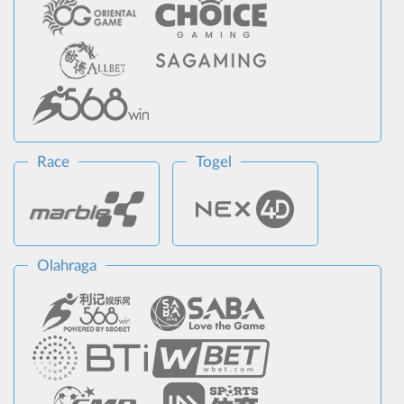
Race
Togel
Olahraga