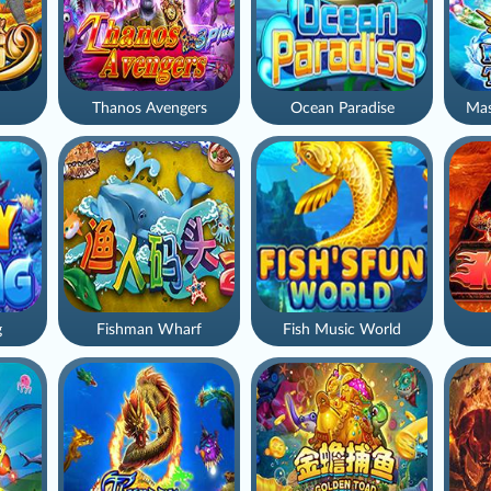
Thanos Avengers
Ocean Paradise
Mas
g
Fishman Wharf
Fish Music World