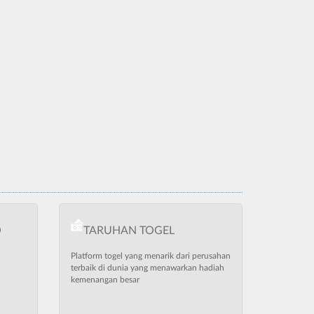
O
TARUHAN TOGEL
Platform togel yang menarik dari perusahan
terbaik di dunia yang menawarkan hadiah
kemenangan besar