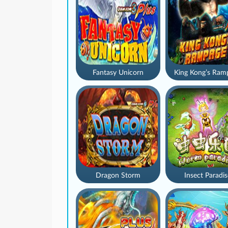
Fantasy Unicorn
King Kong’s Ram
Dragon Storm
Insect Paradis