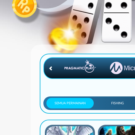
SEMUA PERMAINAN
FISHING