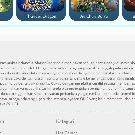
Thunder Dragon
Jin Chan Bu Yu
B
masyarakat Indonesia. Slot online sendiri merupakan sebuah permainan judi mesin slot
tuk bermain mesin slot. Dengan adanya teknologi yang semakin canggih pada saat ini,
alah salah satu situs slot online yang dapat diakses dengan mudah melalui link alterna
terpercaya dengan ulasan rating tinggi serta winrate kemenangan besar yang diraih t
macam provider terbaik di dunia. Cukup dengan mendaftarkan diri sebagai member resmi
nya permainan yang ada di situs ini, anda bisa menentukan permainan judi online yan
dapat menggunakan seluruh layanan perbankan yang tersedia di Indonesia, seperti b
hanya itu saja, sekarang juga sudah tersedia layanan QRIS yang lebih mempermudah da
caya 39JUDI.
orm
Kategori
D
i
Hot Games