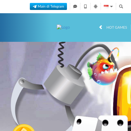
Main di Telegram
HOT GAMES