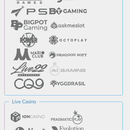
Live Casino