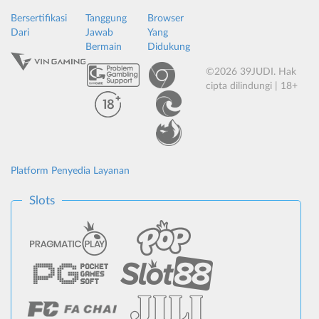
Bersertifikasi
Tanggung
Browser
Dari
Jawab
Yang
Bermain
Didukung
©2026 39JUDI. Hak
cipta dilindungi | 18+
Platform Penyedia Layanan
Slots