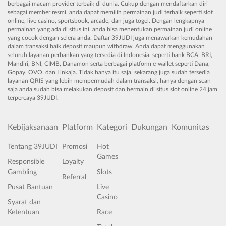
berbagai macam provider terbaik di dunia. Cukup dengan mendaftarkan diri
sebagai member resmi, anda dapat memilih permainan judi terbaik seperti slot
online, live casino, sportsbook, arcade, dan juga togel. Dengan lengkapnya
permainan yang ada di situs ini, anda bisa menentukan permainan judi online
yang cocok dengan selera anda. Daftar 39JUDI juga menawarkan kemudahan
dalam transaksi baik deposit maupun withdraw. Anda dapat menggunakan
seluruh layanan perbankan yang tersedia di Indonesia, seperti bank BCA, BRI,
Mandiri, BNI, CIMB, Danamon serta berbagai platform e-wallet seperti Dana,
Gopay, OVO, dan Linkaja. Tidak hanya itu saja, sekarang juga sudah tersedia
layanan QRIS yang lebih mempermudah dalam transaksi, hanya dengan scan
saja anda sudah bisa melakukan deposit dan bermain di situs slot online 24 jam
terpercaya 39JUDI.
Kebijaksanaan
Platform
Kategori
Dukungan
Komunitas
Tentang 39JUDI
Promosi
Hot
Games
Responsible
Loyalty
Gambling
Slots
Referral
Pusat Bantuan
Live
Casino
Syarat dan
Ketentuan
Race