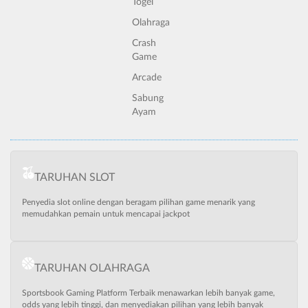
Togel
Olahraga
Crash
Game
Arcade
Sabung
Ayam
TARUHAN SLOT
Penyedia slot online dengan beragam pilihan game menarik yang
memudahkan pemain untuk mencapai jackpot
TARUHAN OLAHRAGA
Sportsbook Gaming Platform Terbaik menawarkan lebih banyak game,
odds yang lebih tinggi, dan menyediakan pilihan yang lebih banyak