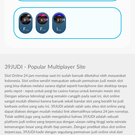
RTP
97%
RTP
95%
RTP
95%
FlyX
FlyX Cash Turbo
Incredible Balloon Machine
39JUDI - Popular Multiplayer Site
Slot Online 24 jam nonstop saat ini sudah banyak diketahui oleh masyarakat
Indonesia. Slot online sendiri merupakan sebuah permainan judi mesin slot
yang bisa diakses melalui sarana digital seperti handphone dan desktop tanpa
perlu repot - repot untuk pergi ke casino hanya untuk bermain mesin slot.
Dengan adanya teknologi yang semakin canggih pada saat ini, slot online
sangat mudah ditemui karena banyak sekali bandar slot yang beralih ke judi
berbasis online yang satu ini. 39JUDI adalah salah satu situs slot online yang
dapat diakses dengan mudah melalui link alternatifnya selama 24 jam nonstop.
Tidak sedikit juga yang sudah mengetahui bahwa 39JUDI adalah sebuah
platform judi online yang terpercaya dengan ulasan rating tinggi serta winrate
kemenangan besar yang diraih tiap pemain. Dengan predikat situs slot online
terpercaya, 39JUDI hadir dengan segudang permainan judi online viral dari