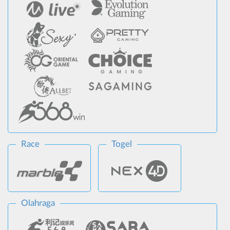
Race
Togel
Olahraga