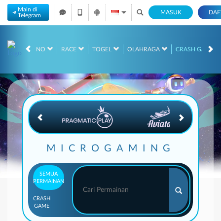
Main di
MASUK
DAF
Telegram
LIVE CASINO
RACE
TOGEL
OLAHRAGA
CRASH GAME
MICROGAMING
SEMUA
PERMAINAN
CRASH
GAME